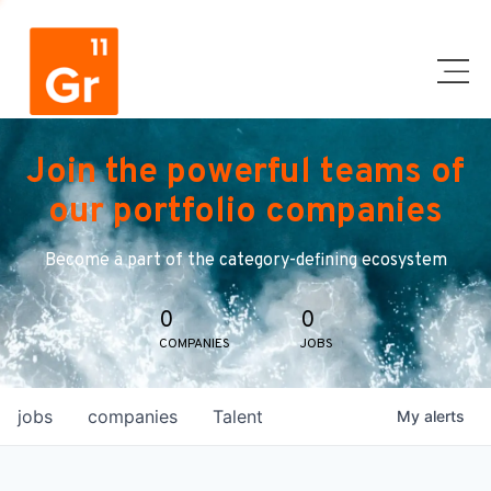
Join the powerful teams of
our portfolio companies
Become a part of the category-defining ecosystem
0
0
COMPANIES
JOBS
jobs
companies
Talent
My
alerts