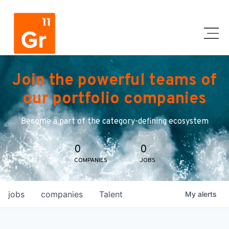
Join the powerful teams of
our portfolio companies
Become a part of the category-defining ecosystem
0
0
COMPANIES
JOBS
jobs
companies
Talent
My
alerts