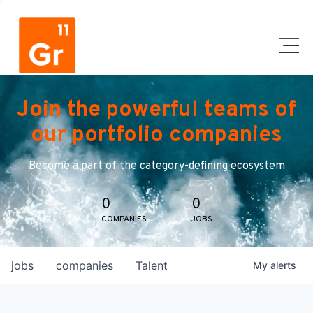
Join the powerful teams of
our portfolio companies
Become a part of the category-defining ecosystem
0
0
COMPANIES
JOBS
jobs
companies
Talent
My
alerts