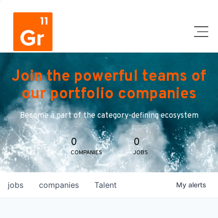
Join the powerful teams of
our portfolio companies
Become a part of the category-defining ecosystem
0
0
COMPANIES
JOBS
jobs
companies
Talent
My
alerts