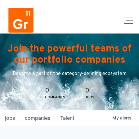
Join the powerful teams of
our portfolio companies
Become a part of the category-defining ecosystem
0
0
COMPANIES
JOBS
jobs
companies
Talent
My
alerts