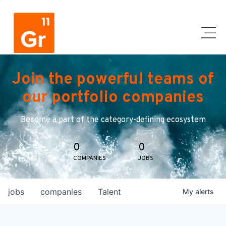
Join the powerful teams of
our portfolio companies
Become a part of the category-defining ecosystem
0
0
COMPANIES
JOBS
jobs
companies
Talent
My
alerts