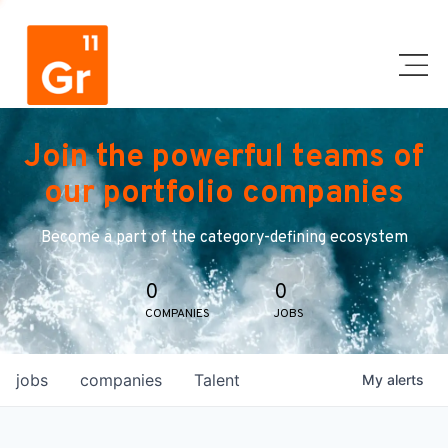
Join the powerful teams of
our portfolio companies
Become a part of the category-defining ecosystem
0
0
COMPANIES
JOBS
jobs
companies
Talent
My
alerts