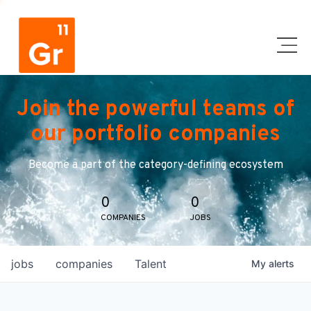
Join the powerful teams of
our portfolio companies
Become a part of the category-defining ecosystem
0
0
COMPANIES
JOBS
jobs
companies
Talent
My
alerts