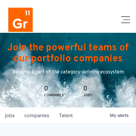
Join the powerful teams of
our portfolio companies
Become a part of the category-defining ecosystem
0
0
COMPANIES
JOBS
jobs
companies
Talent
My
alerts