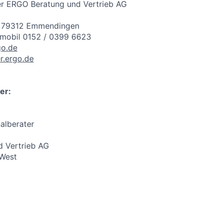
er ERGO Beratung und Vertrieb AG
 79312 Emmendingen
 mobil 0152 / 0399 6623
go.de
r.ergo.de
er:
alberater
 Vertrieb AG
 West