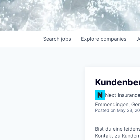
Search
jobs
Explore
companies
J
Kundenber
Next Insuranc
Emmendingen, Ge
Posted
on May 28, 2
Bist du eine leide
Kontakt zu Kunden s