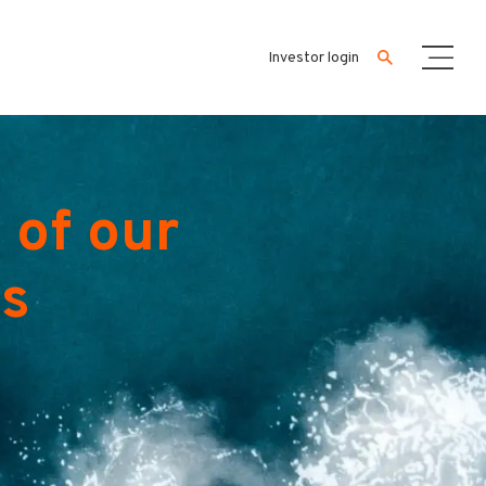
Investor login
 of our
es