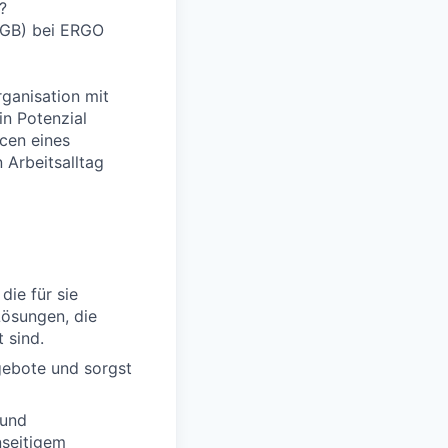
?
 HGB) bei ERGO
rganisation mit
in Potenzial
cen eines
 Arbeitsalltag
die für sie
Lösungen, die
 sind.
gebote und sorgst
 und
nseitigem