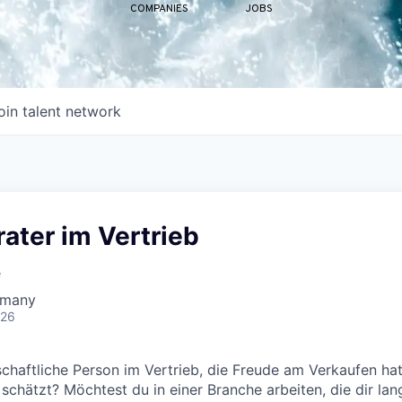
COMPANIES
JOBS
oin talent network
ater im Vertrieb
e
rmany
026
nschaftliche Person im Vertrieb, die Freude am Verkaufen ha
chätzt? Möchtest du in einer Branche arbeiten, die dir langf