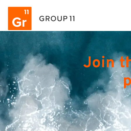
Join t
p