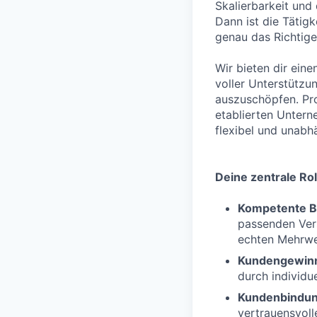
Skalierbarkeit und
Dann ist die Tätig
genau das Richtige 
Wir bieten dir eine
voller Unterstützu
auszuschöpfen. Pro
etablierten Untern
flexibel und unabh
Deine zentrale Rol
Kompetente B
passenden Vers
echten Mehrwer
Kundengewin
durch individue
Kundenbindu
vertrauensvol