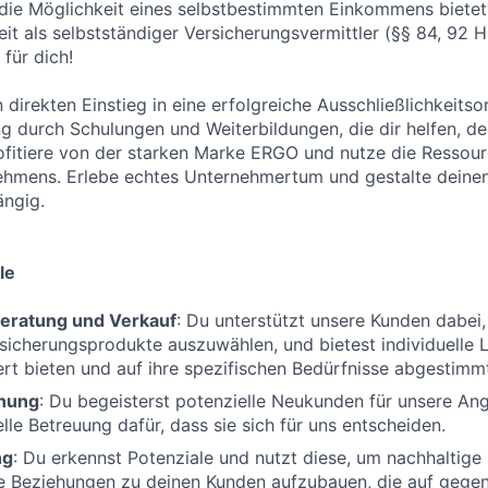
 die Möglichkeit eines selbstbestimmten Einkommens bietet
keit als selbstständiger Versicherungsvermittler (§§ 84, 92
für dich!
n direkten Einstieg in eine erfolgreiche Ausschließlichkeitso
ng durch Schulungen und Weiterbildungen, die dir helfen, de
fitiere von der starken Marke ERGO und nutze die Ressour
ehmens. Erlebe echtes Unternehmertum und gestalte deinen
ängig.
le
eratung und Verkauf
: Du unterstützt unsere Kunden dabei, 
icherungsprodukte auszuwählen, und bietest individuelle 
t bieten und auf ihre spezifischen Bedürfnisse abgestimmt
nung
: Du begeisterst potenzielle Neukunden für unsere An
lle Betreuung dafür, dass sie sich für uns entscheiden.
ng
: Du erkennst Potenziale und nutzt diese, um nachhaltige
le Beziehungen zu deinen Kunden aufzubauen, die auf gege