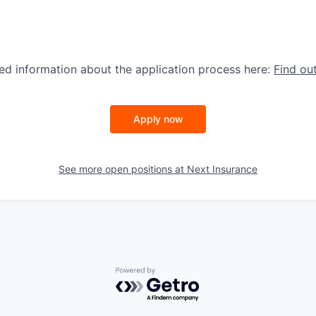
led information about the application process here:
Find ou
Apply now
See more open positions at
Next Insurance
Powered by Getro.com