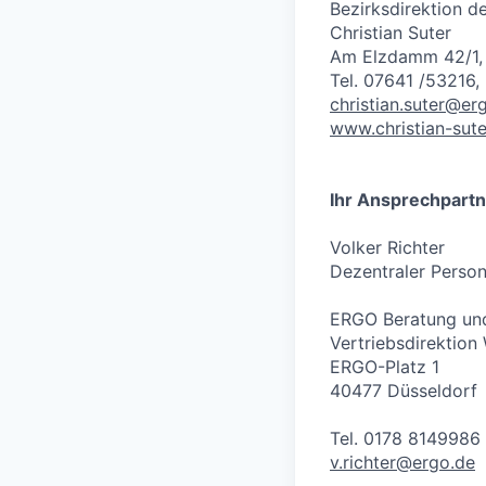
Bezirksdirektion d
Christian Suter
Am Elzdamm 42/1,
Tel. 07641 /53216,
christian.suter@er
www.christian-sute
Ihr Ansprechpartn
Volker Richter
Dezentraler Person
ERGO Beratung und
Vertriebsdirektion
ERGO-Platz 1
40477 Düsseldorf
Tel. 0178 8149986
v.richter@ergo.de