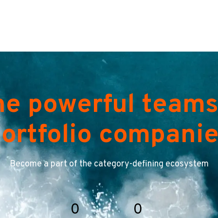
he powerful teams
ortfolio compani
Become a part of the category-defining ecosystem
0
0