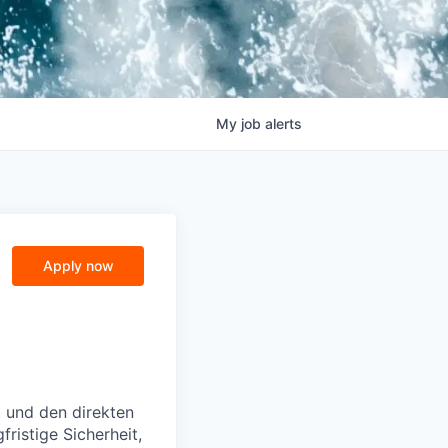
My
job
alerts
Apply now
t und den direkten
ristige Sicherheit,