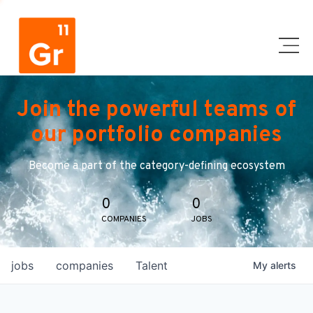
Join the powerful teams of
our portfolio companies
Become a part of the category-defining ecosystem
0
0
COMPANIES
JOBS
jobs
companies
Talent
My
alerts