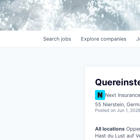
Search
jobs
Explore
companies
J
Quereinste
Next Insuranc
55 Nierstein, Ger
Posted
on Jun 1, 202
All locations
Oppen
Hast du Lust auf V