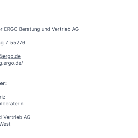
er ERGO Beratung und Vertrieb AG
g 7, 55276
t@ergo.de
ng.ergo.de/
er:
riz
lberaterin
 Vertrieb AG
 West