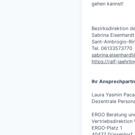
gehen kannst!
Bezirksdirektion d
Sabrina Eisenhardt
Sant-Ambrogio-Rin
Tel. 06133573770
sabrina.eisenhard
https://ralf-jaehrli
Ihr Ansprechpartn
Laura Yasmin Paca
Dezentrale Persona
ERGO Beratung und
Vertriebsdirektion
ERGO-Platz 1
40477 Düsseldorf