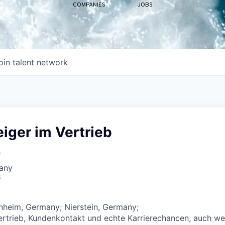
COMPANIES
JOBS
oin talent network
iger im Vertrieb
e
many
6
heim, Germany; Nierstein, Germany;
ertrieb, Kundenkontakt und echte Karrierechancen, auch w