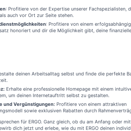
ten
: Profitiere von der Expertise unserer Fachspezialisten, d
als auch vor Ort zur Seite stehen.
rdienstmöglichkeiten
: Profitiere von einem erfolgsabhäng
atz honoriert und dir die Möglichkeit gibt, deine finanziell
stalte deinen Arbeitsalltag selbst und finde die perfekte 
eit.
z:
Erhalte eine professionelle Homepage mit einem intuitiv
m, um deinen Internetauftritt selbst zu gestalten.
e und Vergünstigungen:
Profitiere von einem attraktiven
ungsmodell sowie exklusiven Rabatten durch Rahmenverträ
sprechen für ERGO. Ganz gleich, ob du am Anfang oder mit
Bewirb dich jetzt und erlebe, wie du mit ERGO deinen indivi