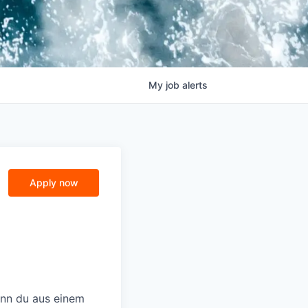
My
job
alerts
Apply now
enn du aus einem