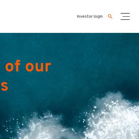
Investor login
 of our
es