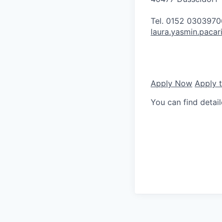
Tel. 0152 0303970
laura.yasmin.paca
Apply Now
Apply 
You can find detai