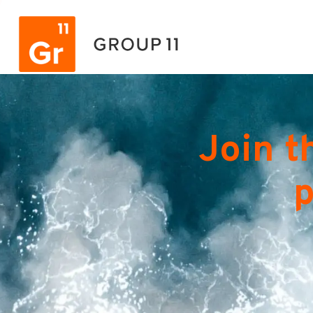
Join t
p