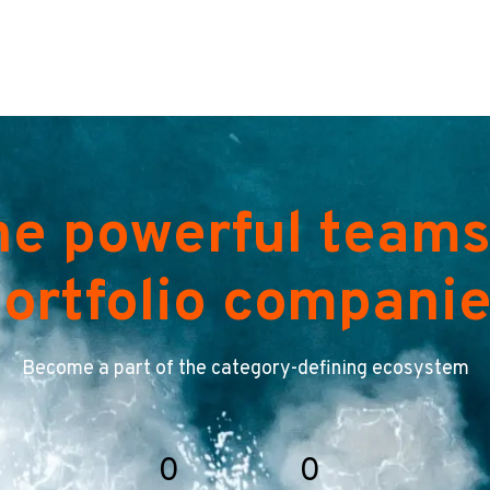
he powerful teams
ortfolio compani
Become a part of the category-defining ecosystem
0
0