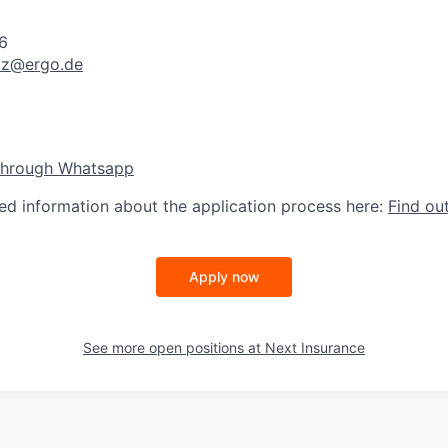
6
riz@ergo.de
through Whatsapp
led information about the application process here:
Find ou
Apply now
See more open positions at
Next Insurance