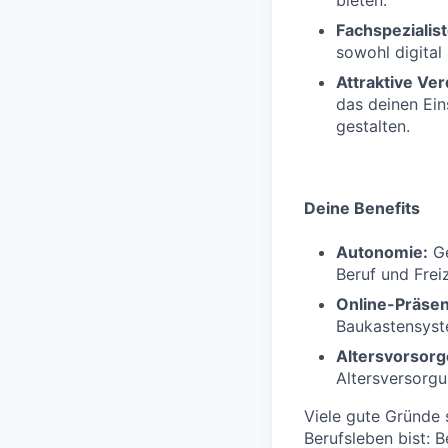
bieten.
Fachspezialis
sowohl digital 
Attraktive Ve
das deinen Eins
gestalten.
Deine Benefits
Autonomie:
Ge
Beruf und Freiz
Online-Präsen
Baukastensyste
Altersvorsorg
Altersversorg
Viele gute Gründe 
Berufsleben bist: 