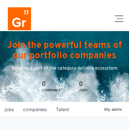
Join the powerful teams of
our portfolio companies
Become a part of the category-defining ecosystem
0
0
COMPANIES
JOBS
jobs
companies
Talent
My
alerts