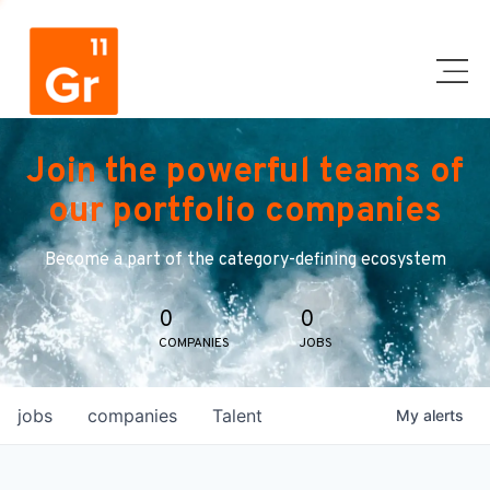
Join the powerful teams of
our portfolio companies
Become a part of the category-defining ecosystem
0
0
COMPANIES
JOBS
jobs
companies
Talent
My
alerts