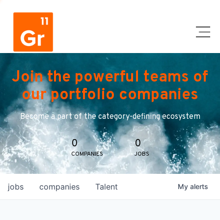
Join the powerful teams of
our portfolio companies
Become a part of the category-defining ecosystem
0
0
COMPANIES
JOBS
jobs
companies
Talent
My
alerts