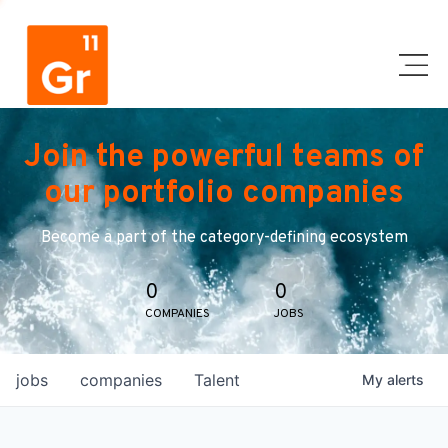
Join the powerful teams of
our portfolio companies
Become a part of the category-defining ecosystem
0
0
COMPANIES
JOBS
jobs
companies
Talent
My
alerts