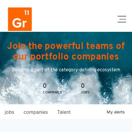
Join the powerful teams of
our portfolio companies
Become a part of the category-defining ecosystem
0
0
COMPANIES
JOBS
jobs
companies
Talent
My
alerts