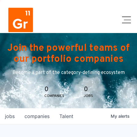
Join the powerful teams of
our portfolio companies
Become a part of the category-defining ecosystem
0
0
COMPANIES
JOBS
jobs
companies
Talent
My
alerts