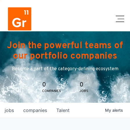
Join the powerful teams of
our portfolio companies
Become a part of the category-defining ecosystem
0
0
COMPANIES
JOBS
jobs
companies
Talent
My
alerts