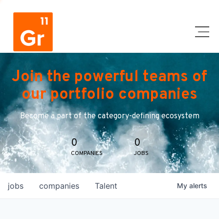
Join the powerful teams of
our portfolio companies
Become a part of the category-defining ecosystem
0
0
COMPANIES
JOBS
jobs
companies
Talent
My
alerts