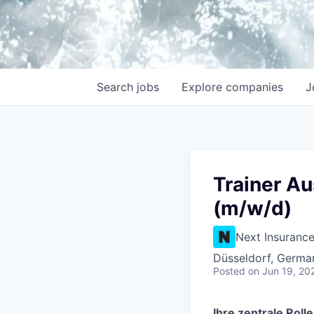
Search
jobs
Explore
companies
J
Trainer Au
(m/w/d)
Next Insuranc
Düsseldorf, Germa
Posted
on Jun 19, 20
Ihre zentrale Rolle