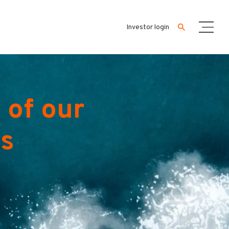
Investor login
 of our
es