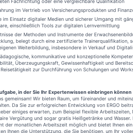
neten Fachrichtung oder eine vergleichbare Qualifikation
ahrung im Vertrieb von Versicherungsprodukten und Finanz
 im Einsatz digitaler Medien und sicherer Umgang mit gän
re, einschließlich Tools zur digitalen Lernvermittlung
ntnisse der Methoden und Instrumente der Erwachsenenbil
lung, belegt durch eine zertifizierte Trainerqualifikation, 
eigenen Weiterbildung, insbesondere in Verkauf und Digitali
ädagogische, kommunikative und konzeptionelle Kompete
Mobilität, Überzeugungskraft, Gewissenhaftigkeit und Bereits
 Reisetätigkeit zur Durchführung von Schulungen und Work
fgabe, in der Sie Ihr Expertenwissen einbringen können
s gemeinsam! Wir bieten Raum, um füreinander und miteina
ten. Da Sie zur erfolgreichen Entwicklung von ERGO beitr
eber einiges erwarten, zum Beispiel flexible Arbeitszeiten,
faire Vergütung und sogar gratis Heißgetränke und Wasser.
ent der monatlichen Arbeitszeit möglich und bietet Ihnen e
ieten Ihnen die Unterstützung, die Sie benötigen, um Ihr volle