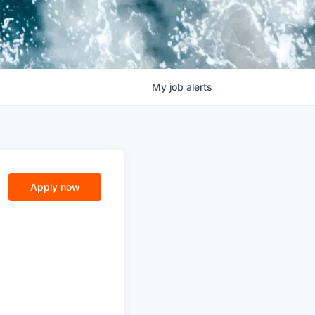
My
job
alerts
Apply now