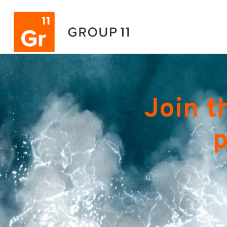
Join t
p