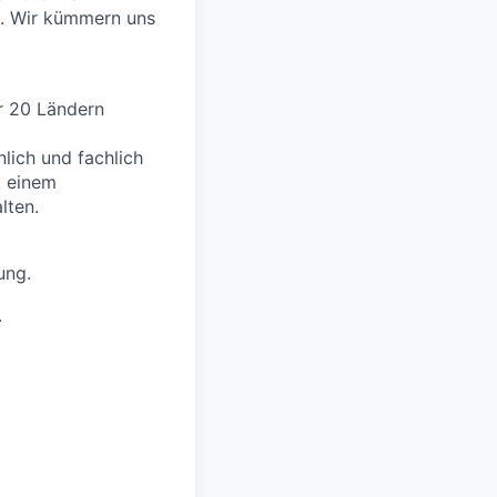
n. Wir kümmern uns
r 20 Ländern
lich und fachlich
t einem
lten.
ung.
.