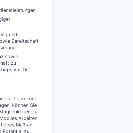
dienstleistungen
giger
dung und
sowie Bereitschaft
sierung
nz sowie
chaft zu
shops vor Ort
nder die Zukunft
agen, können Sie
 Möglichkeiten zur
 Mobiles Arbeiten
in hohes Maß an
s Potential zu