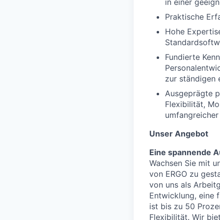
in einer geeig
Praktische Erf
Hohe Expertise
Standardsoftwa
Fundierte Ken
Personalentwick
zur ständigen 
Ausgeprägte p
Flexibilität, 
umfangreicher
Unser Angebot
Eine spannende Au
Wachsen Sie mit un
von ERGO zu gestal
von uns als Arbeitg
Entwicklung, eine 
ist bis zu 50 Proz
Flexibilität. Wir b