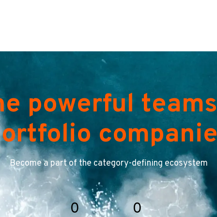
he powerful teams
ortfolio compani
Become a part of the category-defining ecosystem
0
0