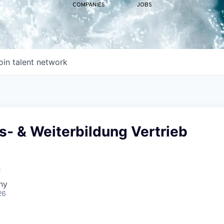
COMPANIES
JOBS
oin talent network
s- & Weiterbildung Vertrieb
e
ny
26