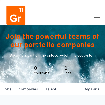
Join the powerful teams of
our portfolio companies
Become a part of the category-defining ecosystem
0
0
COMPANIES
JOBS
jobs
companies
Talent
My
alerts