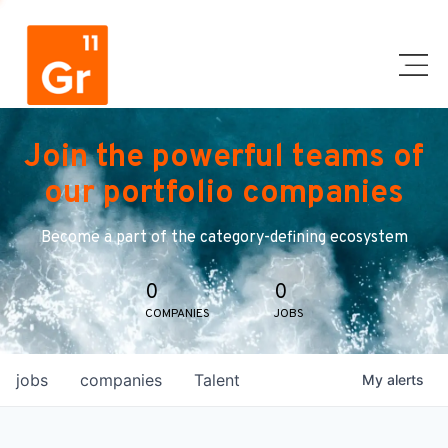
Join the powerful teams of
our portfolio companies
Become a part of the category-defining ecosystem
0
0
COMPANIES
JOBS
jobs
companies
Talent
My
alerts