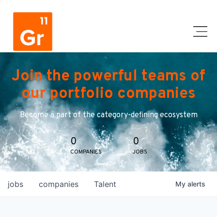
Join the powerful teams of
our portfolio companies
Become a part of the category-defining ecosystem
0
0
COMPANIES
JOBS
jobs
companies
Talent
My
alerts