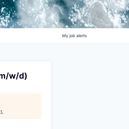
My
job
alerts
(m/w/d)
1
.