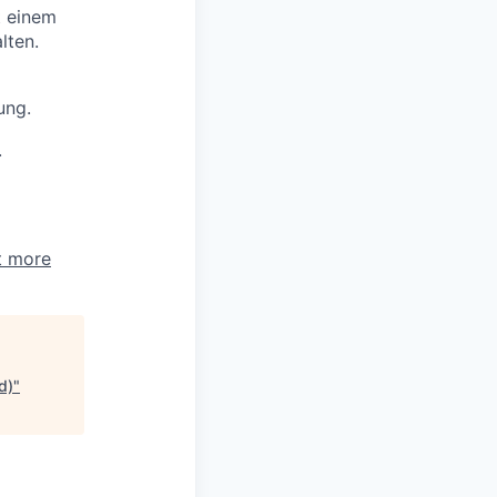
t einem
lten.
ung.
.
t more
d)
"