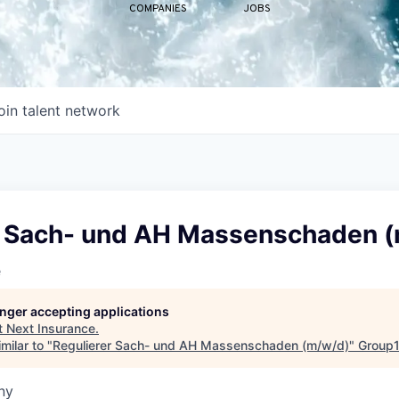
COMPANIES
JOBS
oin talent network
r Sach- und AH Massenschaden 
e
longer accepting applications
t
Next Insurance
.
milar to "
Regulierer Sach- und AH Massenschaden (m/w/d)
"
Group1
ny