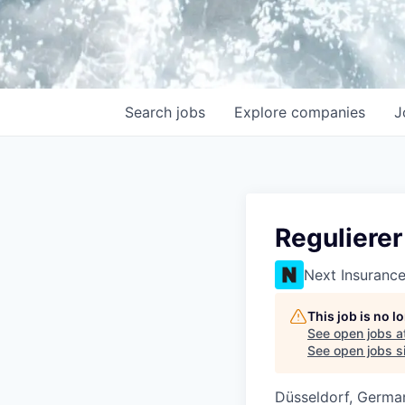
Search
jobs
Explore
companies
J
Reguliere
Next Insuranc
This job is no 
See open jobs a
See open jobs si
Düsseldorf, Germa