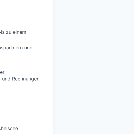
bis zu einem
bspartnern und
er
n und Rechnungen
chnische