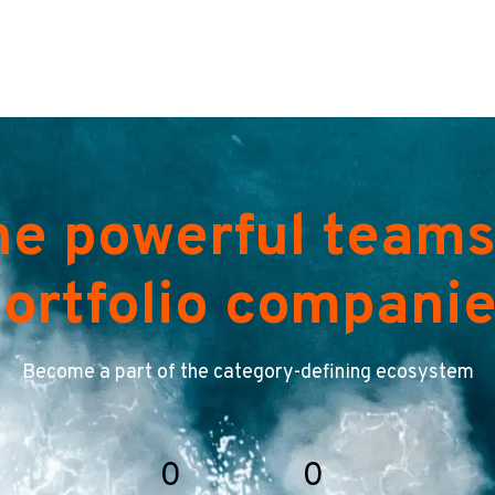
he powerful teams
ortfolio compani
Become a part of the category-defining ecosystem
0
0