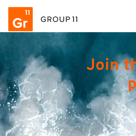
Join t
p