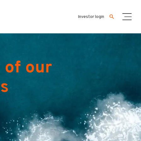
Investor login
 of our
es