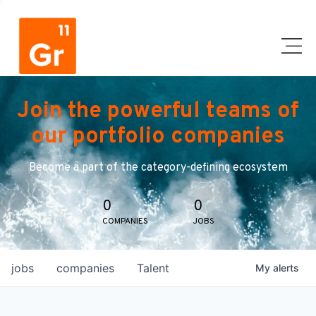
Join the powerful teams of
our portfolio companies
Become a part of the category-defining ecosystem
0
0
COMPANIES
JOBS
jobs
companies
Talent
My
alerts