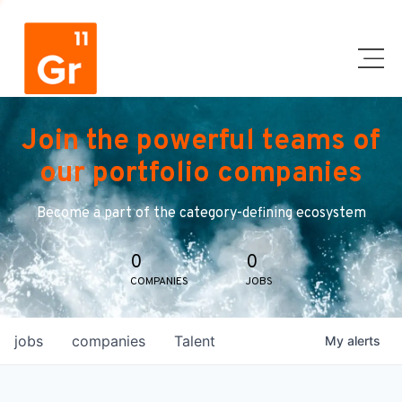
Join the powerful teams of
our portfolio companies
Become a part of the category-defining ecosystem
0
0
COMPANIES
JOBS
jobs
companies
Talent
My
alerts