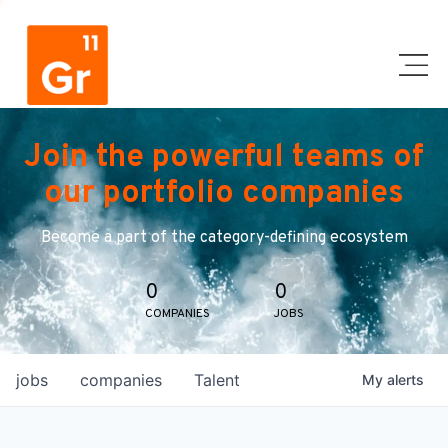
Join the powerful teams of
our portfolio companies
Become a part of the category-defining ecosystem
0
0
COMPANIES
JOBS
jobs
companies
Talent
My
alerts