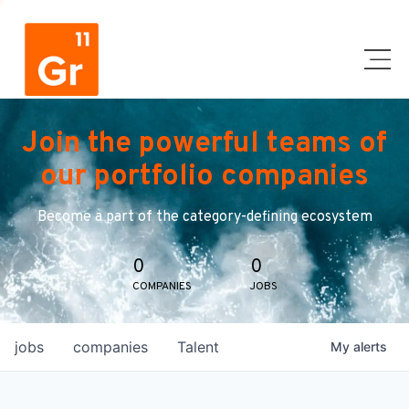
Join the powerful teams of
our portfolio companies
Become a part of the category-defining ecosystem
0
0
COMPANIES
JOBS
jobs
companies
Talent
My
alerts