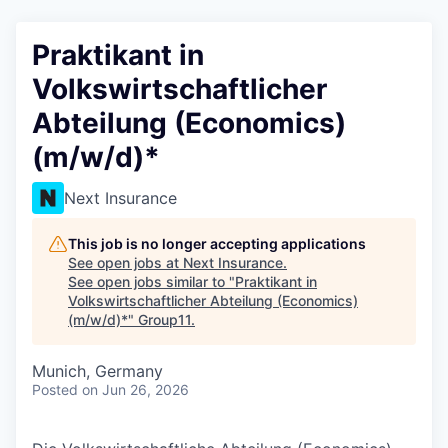
Praktikant in
Volkswirtschaftlicher
Abteilung (Economics)
(m/w/d)*
Next Insurance
This job is no longer accepting applications
See open jobs at
Next Insurance
.
See open jobs similar to "
Praktikant in
Volkswirtschaftlicher Abteilung (Economics)
(m/w/d)*
"
Group11
.
Munich, Germany
Posted
on Jun 26, 2026