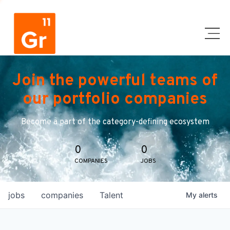
Join the powerful teams of
our portfolio companies
Become a part of the category-defining ecosystem
0
0
COMPANIES
JOBS
jobs
companies
Talent
My
alerts