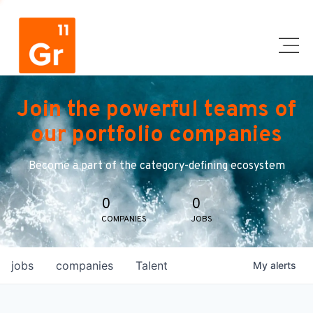
Join the powerful teams of
our portfolio companies
Become a part of the category-defining ecosystem
0
0
COMPANIES
JOBS
jobs
companies
Talent
My
alerts