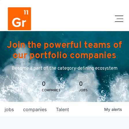
Join the powerful teams of
our portfolio companies
Become a part of the category-defining ecosystem
0
0
COMPANIES
JOBS
jobs
companies
Talent
My
alerts