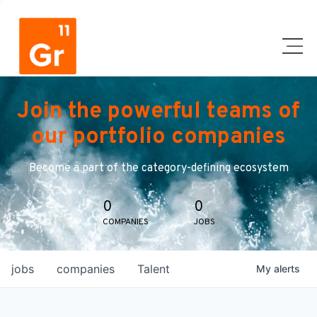
Join the powerful teams of
our portfolio companies
Become a part of the category-defining ecosystem
0
0
COMPANIES
JOBS
jobs
companies
Talent
My
alerts