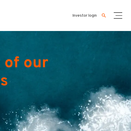
Investor login
 of our
es