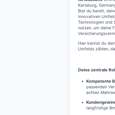
Karlsburg, German
Bist du bereit, de
innovativen Umfeld
Technologien und S
nutzen, um deine F
Versicherungsvermi
Hier kannst du dei
Umfelds zählen, das
Deine zentrale Rol
Kompetente B
passenden Vers
echten Mehrwer
Kundengewin
langfristige B