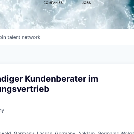
COMPANIES
JOBS
oin talent network
ndiger Kundenberater im
ungsvertrieb
e
ny
swald, Germany; Lassan, Germany; Anklam, Germany; Wolga