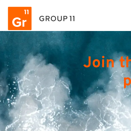
Join t
p