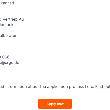
 kannst!
 Vertrieb AG
Rostock
alberater
9 066
ck@ergo.de
led information about the application process here:
Find ou
Apply now