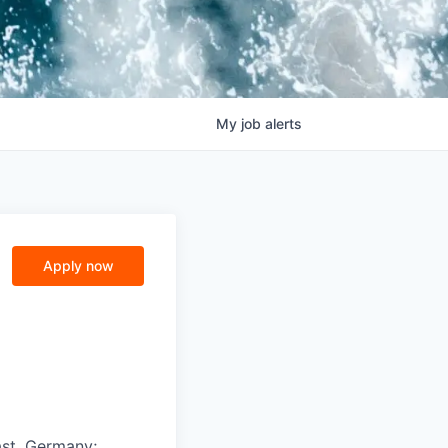
My
job
alerts
Apply now
st, Germany;