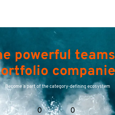
he powerful teams
ortfolio compani
Become a part of the category-defining ecosystem
0
0