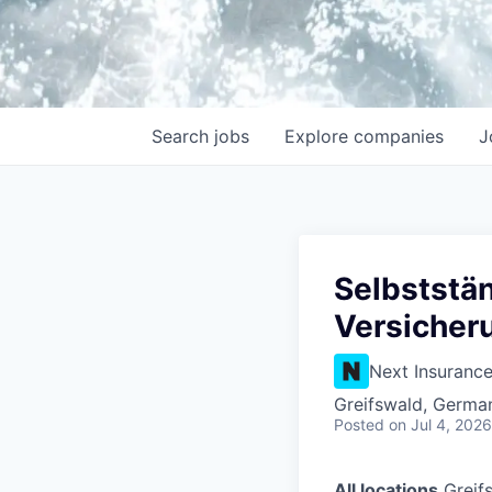
Search
jobs
Explore
companies
J
Selbststä
Versicher
Next Insuranc
Greifswald, Germa
Posted
on Jul 4, 2026
All locations
Greif