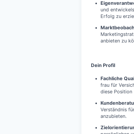
Eigenverantw
und entwickel
Erfolg zu erzie
Marktbeobac
Marketingstra
anbieten zu kö
Dein Profil
Fachliche Qual
frau für Versi
diese Position q
Kundenberat
Verständnis fü
anzubieten.
Zielorientieru