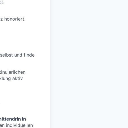
et.
z honoriert.
 selbst und finde
inuierlichen
klung aktiv
.
ittendrin in
n individuellen