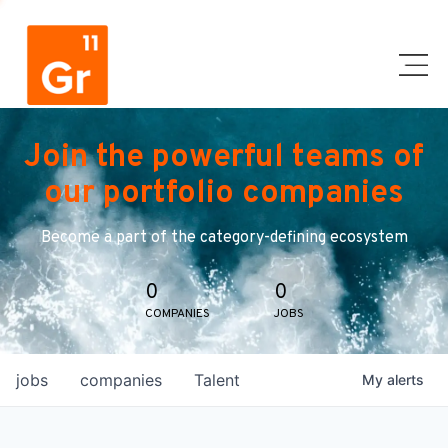
Join the powerful teams of
our portfolio companies
Become a part of the category-defining ecosystem
0
0
COMPANIES
JOBS
jobs
companies
Talent
My
alerts