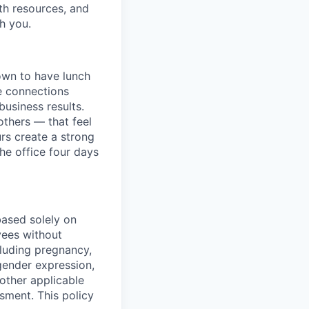
th resources, and
h you.
down to have lunch
he connections
usiness results.
others — that feel
rs create a strong
e office four days
ased solely on
yees without
ncluding pregnancy,
 gender expression,
 other applicable
ssment. This policy