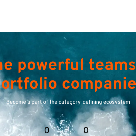
he powerful teams
ortfolio compani
Become a part of the category-defining ecosystem
0
0