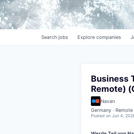
Search
jobs
Explore
companies
J
Business T
Remote) (
Navan
Germany · Remote
Posted
on Jun 4, 202
Werde Teil von N