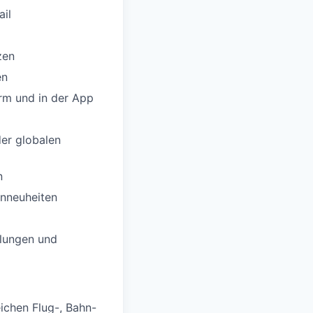
ail
zen
en
rm und in der App
der globalen
n
nneuheiten
ulungen und
eichen Flug-, Bahn-