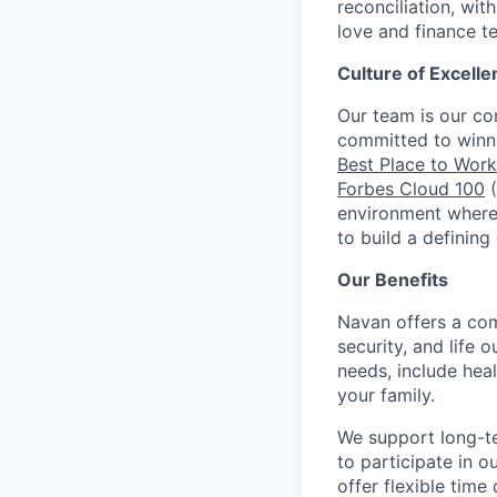
reconciliation, wit
love and finance t
Culture of Excelle
Our team is our c
committed to winni
Best Place to Work 
Forbes Cloud 100
(
environment where 
to build a defining
Our Benefits
Navan offers a com
security, and life 
needs, include hea
your family.
We support long-te
to participate in 
offer flexible time