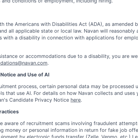
s and conditions of employment, including hiring.
h the Americans with Disabilities Act (ADA), as amended 
d all applicable state or local law. Navan will reasonab
ls with a disability in connection with applications for emp
sistance or accommodations due to a disability, you are w
odations@navan.com
.
Notice and Use of AI
ruitment process, certain personal data may be processed
ols that use AI. For details on how Navan collects and uses 
an's Candidate Privacy Notice
here
.
ractices
aware of recruitment scams involving fraudulent attempts
ng money or personal information in return for fake job off
uipment by electronic funds transfer (Zelle, Venmo, etc.) L