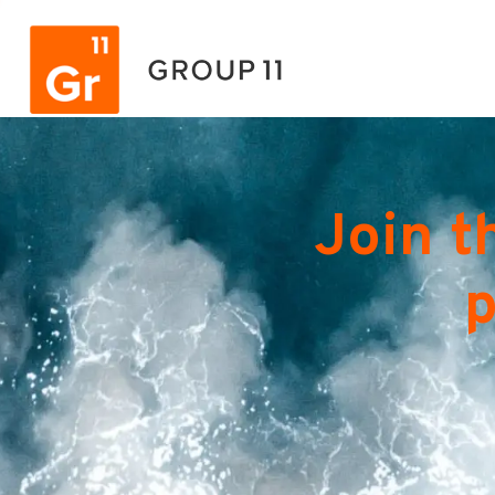
Join t
p