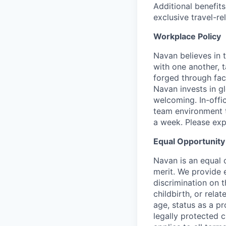
Additional benefit
exclusive travel-r
Workplace Policy
Navan believes in 
with one another, t
forged through fac
Navan invests in g
welcoming. In-off
team environment t
a week. Please expec
Equal Opportunity
Navan is an equal 
merit. We provide 
discrimination on t
childbirth, or rela
age, status as a pr
legally protected c