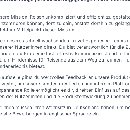
sere Mission, Reisen unkompliziert und effizient zu gestalt
nzentrieren können, dort zu sein, anstatt dorthin zu gelang
eht im Mittelpunkt dieser Mission!
lied unseres schnell wachsenden Travel Experience-Teams u
serer Nutzer:innen direkt. Du bist verantwortlich für die Z
, indem du Probleme löst, effektiv kommunizierst und mit 
, um Hindernisse für Reisende aus dem Weg zu räumen – un
denerlebnis bietest.
nlaufstelle gibst du wertvolles Feedback an unsere Produkt
weiter, um unsere kundenorientierten und internen Plattfo
spannende Rolle ermöglicht es dir, direkten Einfluss auf da
en der Nutzer:innen und die Produktentwicklung zu nehmen
:innen müssen ihren Wohnsitz in Deutschland haben, um be
he alle Bewerbungen in englischer Sprache ein.