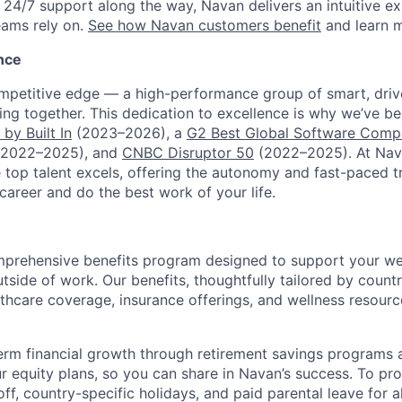
h 24/7 support along the way, Navan delivers an intuitive e
eams rely on.
See how Navan customers benefit
and learn 
nce
ompetitive edge — a high-performance group of smart, dri
ng together. This dedication to excellence is why we’ve b
by Built In
(2023–2026), a
G2 Best Global Software Com
2022–2025), and
CNBC Disruptor 50
(2022–2025). At Nav
top talent excels, offering the autonomy and fast-paced t
 career and do the best work of your life.
prehensive benefits program designed to support your well
outside of work. Our benefits, thoughtfully tailored by count
lthcare coverage, insurance offerings, and wellness resour
rm financial growth through retirement savings programs 
our equity plans, so you can share in Navan’s success. To p
 off, country-specific holidays, and paid parental leave for a