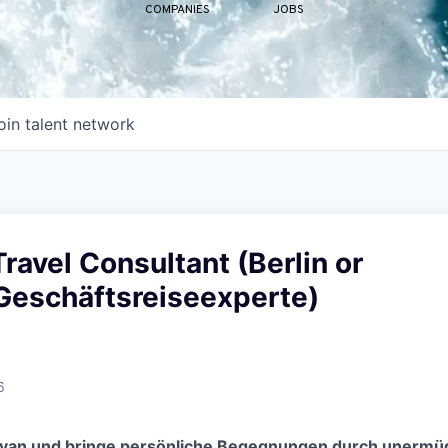
COMPANIES
JOBS
oin talent network
ravel Consultant (Berlin or
Geschäftsreiseexperte)
6
avan und bringe persönliche Begegnungen durch unermüd