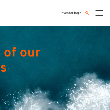
Investor login
 of our
es