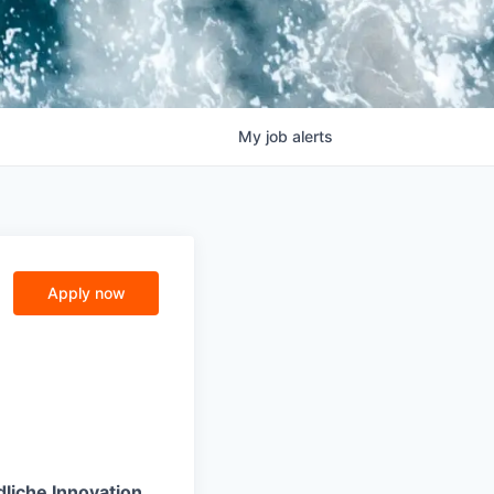
My
job
alerts
Apply now
liche Innovation