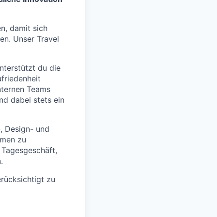
en, damit sich
en. Unser Travel
nterstützt du die
ufriedenheit
internen Teams
d dabei stets ein
-, Design- und
rmen zu
s Tagesgeschäft,
.
rücksichtigt zu