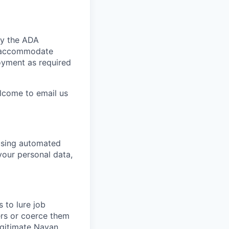
by the ADA
ly accommodate
loyment as required
elcome to email us
 using automated
your personal data,
 to lure job
ers or coerce them
egitimate Navan