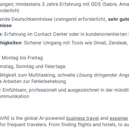
ungen; mindestens 3 Jahre Erfahrung mit GDS (Sabre, Ama
rderlich)
ßende Deutschkenntnisse (zwingend erforderlich),
sehr gut
nisse
e
: Erfahrung im Contact Center oder in kundenorientierten 
higkeiten
: Sicherer Umgang mit Tools wie Gmail, Zendesk,
: Montag bis Freitag
amstag, Sonntag und Feiertage
Fähigkeit zum Multitasking, schnelle Lösung dringender Ang
s Arbeiten zur Fehlerbehebung
: Einfühlsam, professionell und ausgezeichnet in der mündl
Kommunikation
VN) is the global AI-powered
business travel
and
expense
for frequent travelers. From finding flights and hotels, to