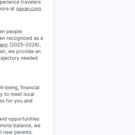
xperience travelers
more at
navan.com
.
ven people
een recognized as a
pany
(2025–2026),
an, we provide an
rajectory needed
-being, financial
ry to meet local
ces for you and
and opportunities
romote balance, we
ll new parents.