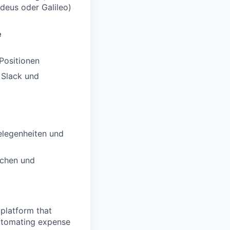
deus oder Galileo)
e
Positionen
 Slack und
elegenheiten und
ichen und
platform that
 automating expense