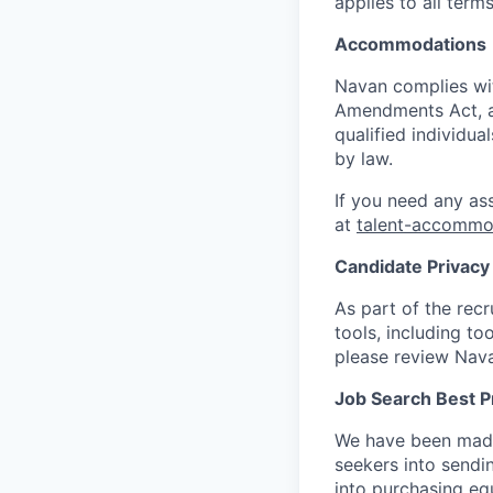
applies to all term
Accommodations
Navan complies wit
Amendments Act, an
qualified individua
by law.
If you need any as
at
talent-accomm
Candidate Privacy 
As part of the rec
tools, including to
please review Nav
Job Search Best P
We have been made 
seekers into sendi
into purchasing eq