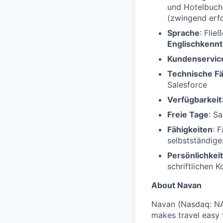
und Hotelbuch
(zwingend erfo
Sprache
: Flie
Englischkennt
Kundenservic
Technische Fä
Salesforce
Verfügbarkeit
Freie Tage
: S
Fähigkeiten
: 
selbstständige
Persönlichkeit
schriftlichen 
About Navan
Navan (Nasdaq: NA
makes travel easy 